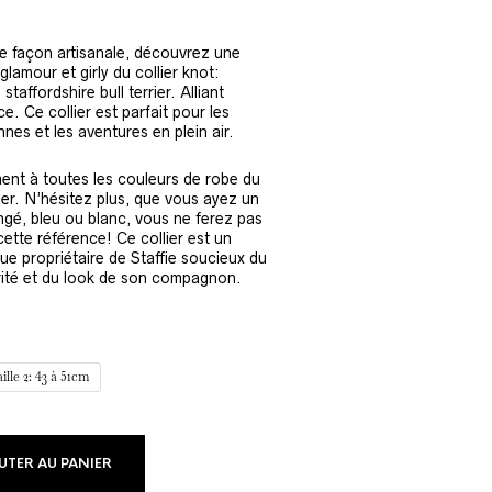
e façon artisanale, découvrez une
lamour et girly du collier knot:
taffordshire bull terrier. Alliant
. Ce collier est parfait pour les
es et les aventures en plein air.
ement à toutes les couleurs de robe du
rier. N’hésitez plus, que vous ayez un
ringé, bleu ou blanc, vous ne ferez pas
cette référence! Ce collier est un
e propriétaire de Staffie soucieux du
urité et du look de son compagnon.
ille 2: 43 à 51cm
UTER AU PANIER