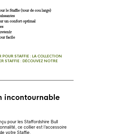
 le Staffie (tour de cou large)
uissantes
r un confort optimal
es
tretenir
our facile
R POUR STAFFIE : LA COLLECTION
ER STAFFIE : DÉCOUVEZ NOTRE
 un incontournable
nçu pour les Staffordshire Bull
nnalité, ce collier est l’accessoire
de votre Staffie.