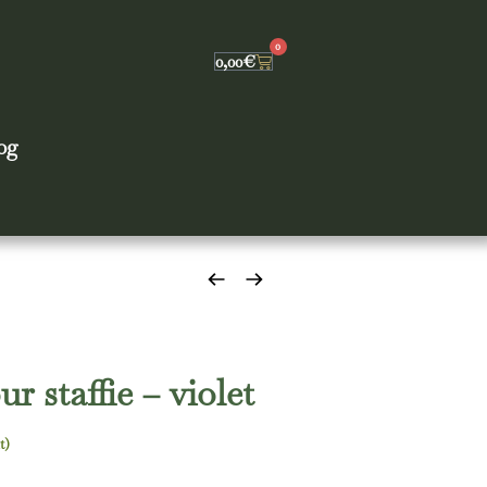
0
0,00
€
og
ur staffie – violet
t)