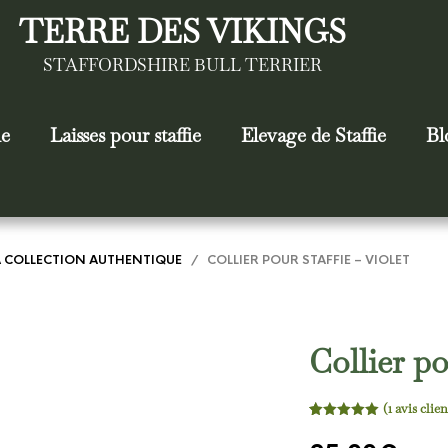
TERRE DES VIKINGS
STAFFORDSHIRE BULL TERRIER
ie
Laisses pour staffie
Elevage de Staffie
Bl
LA COLLECTION AUTHENTIQUE
/ COLLIER POUR STAFFIE – VIOLET
Collier po
(
1
avis clien
Noté
1
5.00
sur 5