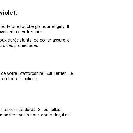
violet:
pporte une touche glamour et girly. Il
ouvement de votre chien.
x et résistants, ce collier assure le
 lors des promenades.
 de votre Staffordshire Bull Terrier. Le
 en toute simplicité.
 terrier standards. Si les tailles
n’hésitez pas à nous contacter, il est