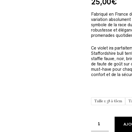
25,00
€
basé sur
notation
client
Fabriqué en France d
variation absolument g
symbole de la race du s
robustesse et élégance
promenades quotidienn
Ce violet ira parfait
Staffordshire bull ter
staffie fauve, noir, b
de faute de goût sur 
must-have pour chaqu
confort et de la séc
Taille 1: 38 à 45cm
Ta
AJO