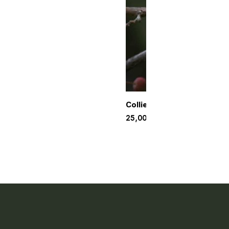
Collier pour staffie – roug
25,00
€