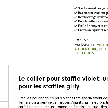
✅ Spécialement conçu pour
✅ Résiste aux tractions p
✅ Rembourrage doux pou
✅ Boucles ultra-résistant
✅ Facile à nettoyer et en
✅ Livraison rapide et ret
UGS :
ND
CATÉGORIES :
COLLIE
AUTHENTIQUE
,
COLLI
COLLECTION
Le collier pour staffie violet:
pour les staffies girly
Craquez pour notre collier violet pailleté spécialement co
Terriers qui aiment se démarquer. Alliant charme et fonctio
parfait pour ajouter une touche de fantaisie au quotidien 