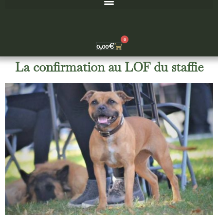
0
0,00
€
La confirmation au LOF du staffie